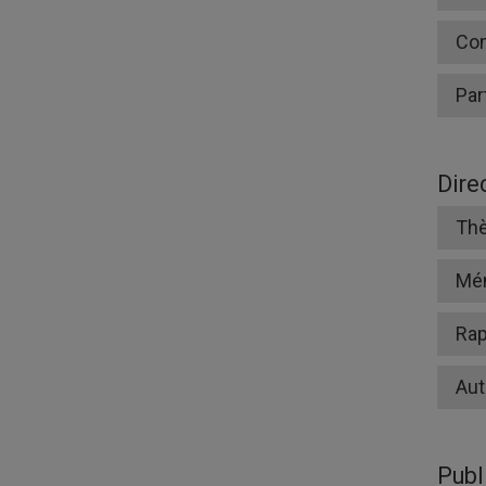
Co
Par
Dire
Thè
Mé
Rap
Aut
Publ