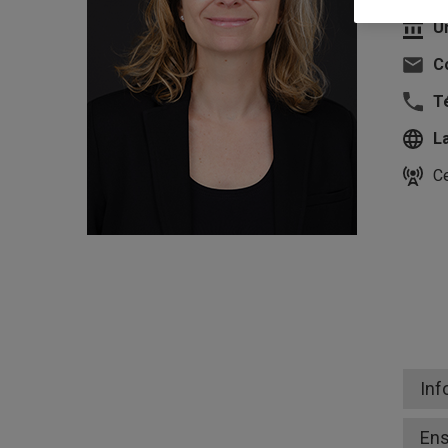
U
Co
T
L
Ce
Inf
En