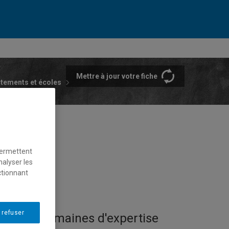
Mettre à jour votre fiche
rtements et écoles
permettent
nalyser les
ctionnant
 refuser
Domaines d'expertise