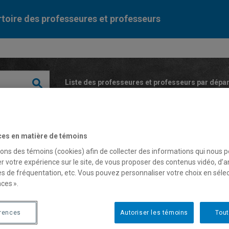
toire des professeures et professeurs
Liste des professeures et professeurs par dépa
ces en matière de témoins
sons des témoins (cookies) afin de collecter des informations qui nous 
r votre expérience sur le site, de vous proposer des contenus vidéo, d’a
es de fréquentation, etc. Vous pouvez personnaliser votre choix en séle
herine Turcotte
ces ».
érences
Autoriser les témoins
Tout
fesseure