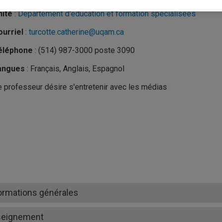
nité
:
Département d'éducation et formation spécialisées
urriel
:
turcotte.catherine@uqam.ca
éléphone
: (514) 987-3000 poste 3090
angues
: Français, Anglais, Espagnol
 professeur désire s'entretenir avec les médias
ormations générales
seignement