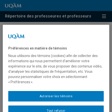
Répertoire des professeures et professeurs
Ariane Leroux-Boudreault
Préférences en matière de témoins
Professeure associée
Nous utilisons des témoins (cookies) afin de collecter des
informations qui nous permettent d’améliorer votre
expérience sur le site, de vous proposer des contenus vidéo,
d’analyser les statistiques de fréquentation, etc. Vous
pouvez personnaliser votre choix en sélectionnant
Unité
:
Département de psychologie
« Préférences ».
Téléphone
: (514) 987-4184
Autoriser les témoins
...
Tout refuser