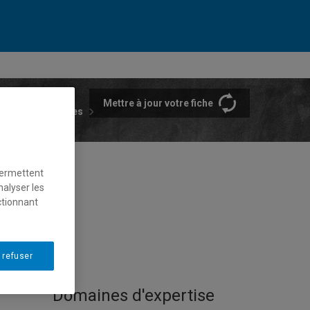
Mettre à jour votre fiche
rtements et écoles
permettent
nalyser les
ctionnant
 refuser
Domaines d'expertise