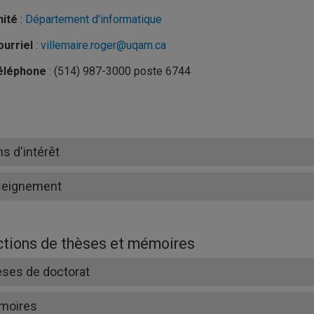
nité
:
Département d'informatique
urriel
:
villemaire.roger@uqam.ca
éléphone
: (514) 987-3000 poste 6744
ns d'intérêt
seignement
ctions de thèses et mémoires
ses de doctorat
moires