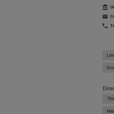
U
Co
T
Lie
En
Dire
Thè
Mé