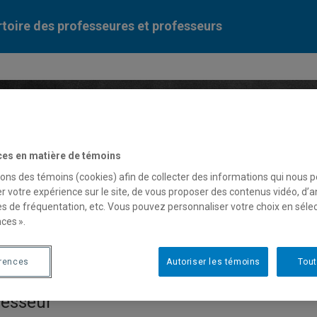
toire des professeures et professeurs
Liste des professeures et professeurs par dépa
ces en matière de témoins
sons des témoins (cookies) afin de collecter des informations qui nous 
r votre expérience sur le site, de vous proposer des contenus vidéo, d’a
es de fréquentation, etc. Vous pouvez personnaliser votre choix en séle
ces ».
er Villemaire
érences
Autoriser les témoins
Tout
fesseur