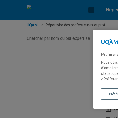
Réper
UQAM
Répertoire des professeures et prof...
Chercher
par
nom
ou
Préféren
par
Nous utili
expertise
d’améliore
statistiqu
And
« Préféren
Préf
Pro
U