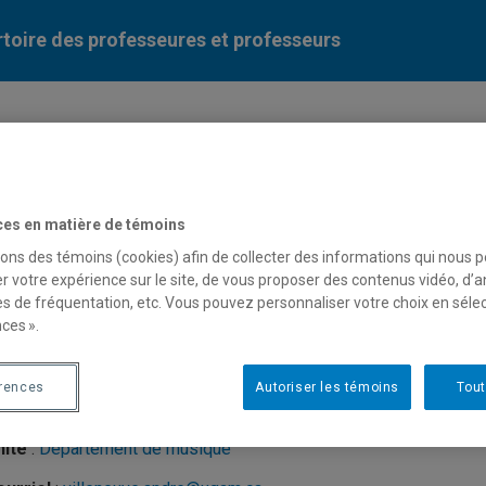
toire des professeures et professeurs
Liste des professeures et professeurs par dépa
ces en matière de témoins
sons des témoins (cookies) afin de collecter des informations qui nous 
r votre expérience sur le site, de vous proposer des contenus vidéo, d’a
es de fréquentation, etc. Vous pouvez personnaliser votre choix en séle
ré Villeneuve
ces ».
érences
Autoriser les témoins
Tout
fesseur
nité
:
Département de musique