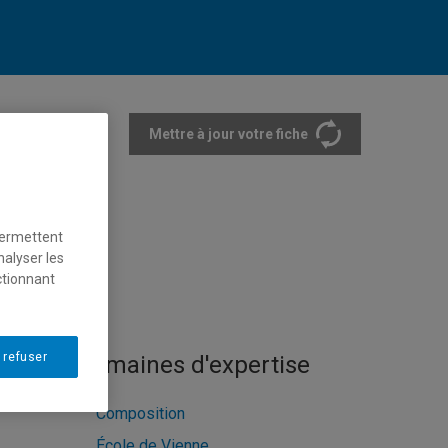
Mettre à jour votre fiche
rtements et écoles
permettent
nalyser les
ctionnant
 refuser
Domaines d'expertise
Composition
École de Vienne