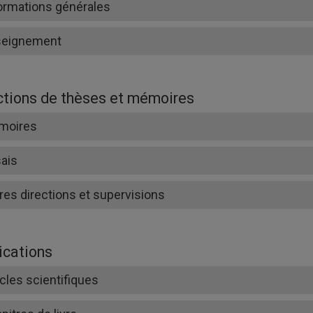
ormations générales
seignement
ctions de thèses et mémoires
moires
ais
res directions et supervisions
ications
icles scientifiques