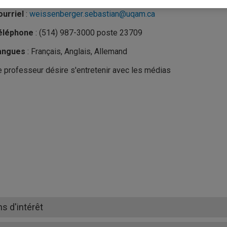
urriel
:
weissenberger.sebastian@uqam.ca
éléphone
: (514) 987-3000 poste 23709
angues
: Français, Anglais, Allemand
 professeur désire s'entretenir avec les médias
ns d'intérêt