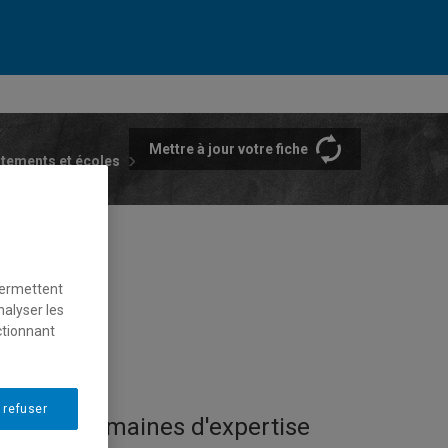
Mettre à jour votre fiche
rtements et écoles
permettent
nalyser les
ctionnant
 refuser
Domaines d'expertise