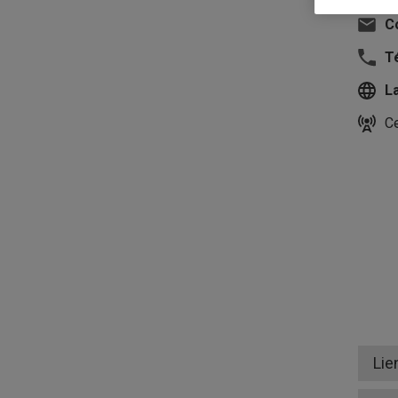
Co
T
L
Ce
Lie