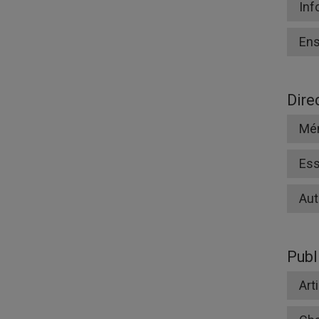
Inf
En
Dire
Mé
Ess
Aut
Publ
Art