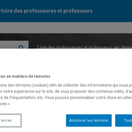
toire des professeures et professeurs
Liste des professeures et professeurs par dépa
ces en matière de témoins
sons des témoins (cookies) afin de collecter des informations qui nous 
r votre expérience sur le site, de vous proposer des contenus vidéo, d’a
es de fréquentation, etc. Vous pouvez personnaliser votre choix en séle
bastian Weissenberger
ces ».
érences
Autoriser les témoins
Tout
fesseur associé