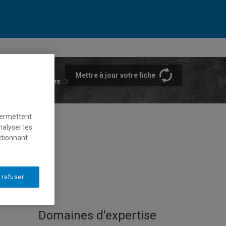
Mettre à jour votre fiche
rtements et écoles
permettent
nalyser les
ctionnant
 refuser
Domaines d'expertise