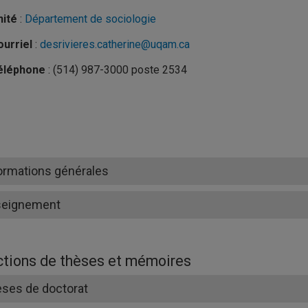
nité
:
Département de sociologie
urriel
:
desrivieres.catherine@uqam.ca
éléphone
: (514) 987-3000 poste 2534
ormations générales
seignement
ctions de thèses et mémoires
ses de doctorat