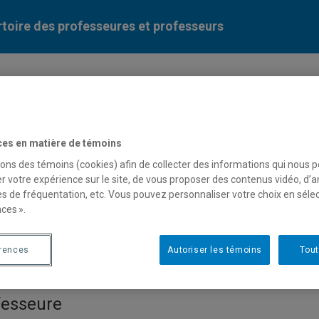
toire des professeures et professeurs
Liste des professeures et professeurs par dépa
ces en matière de témoins
sons des témoins (cookies) afin de collecter des informations qui nous 
r votre expérience sur le site, de vous proposer des contenus vidéo, d’a
es de fréquentation, etc. Vous pouvez personnaliser votre choix en séle
ces ».
herine Des Rivières-Pigeon
érences
Autoriser les témoins
Tout
fesseure