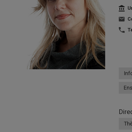
U
Co
T
Inf
En
Dire
Thè