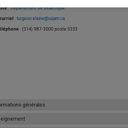
nité
:
Département de didactique
urriel
:
turgeon.elaine@uqam.ca
éléphone
: (514) 987-3000 poste 5353
ormations générales
seignement