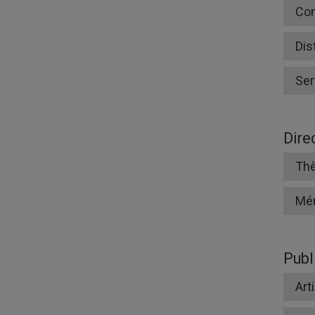
Co
Dis
Ser
Dire
Thè
Mé
Publ
Art