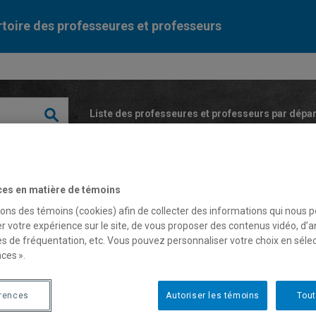
toire des professeures et professeurs
Liste des professeures et professeurs par dépa
ces en matière de témoins
sons des témoins (cookies) afin de collecter des informations qui nous 
r votre expérience sur le site, de vous proposer des contenus vidéo, d’a
es de fréquentation, etc. Vous pouvez personnaliser votre choix en séle
ine Turgeon
ces ».
érences
Autoriser les témoins
Tout
fesseure