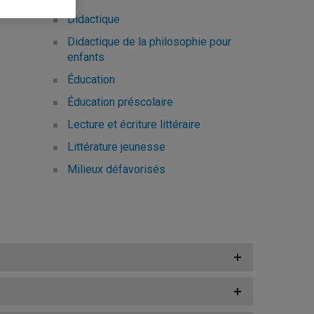
Didactique
Didactique de la philosophie pour
enfants
Éducation
Éducation préscolaire
Lecture et écriture littéraire
Littérature jeunesse
Milieux défavorisés