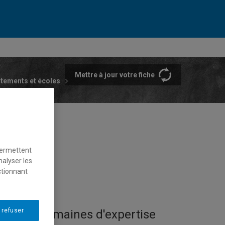
Mettre à jour votre fiche
rtements et écoles
permettent
nalyser les
ctionnant
 refuser
Domaines d'expertise