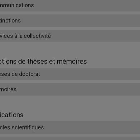
mmunications
tinctions
vices à la collectivité
ctions de thèses et mémoires
ses de doctorat
moires
ications
icles scientifiques