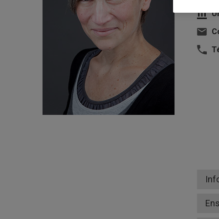
U
Co
T
Inf
En