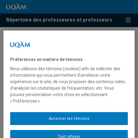
Répertoire des professeures et professeurs
Résultats de recherche pour
« Écologie forestière »
Préférences en matière de témoins
Nous utilisons des témoins (cookies) afin de collecter des
informations qui nous permettent d’améliorer votre
Bergeron, Yves
expérience sur le site, de vous proposer des contenus vidéo,
d’analyser les statistiques de fréquentation, etc. Vous
bergeron.yves@uqam.ca
pouvez personnaliser votre choix en sélectionnant
« Préférences ».
Écologie forestière
Autoriser les témoins
Paquette, Alain
Tout refuser