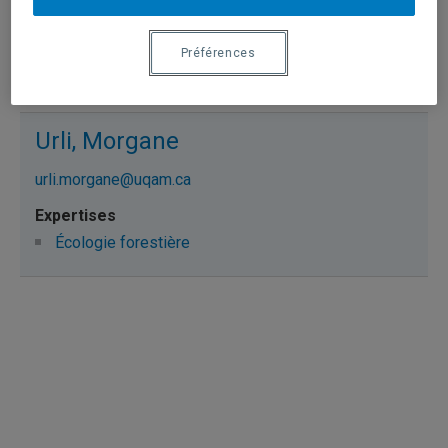
paquette.alain@uqam.ca
Préférences
Écologie forestière
Urli, Morgane
urli.morgane@uqam.ca
Écologie forestière