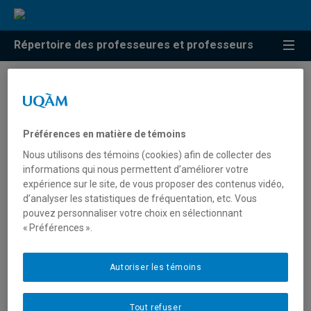
Répertoire des professeures et professeurs
Résultats de recherche pour
« Analyse du cycle de vie »
Préférences en matière de témoins
Nous utilisons des témoins (cookies) afin de collecter des
informations qui nous permettent d’améliorer votre
Bulle, Cécile
expérience sur le site, de vous proposer des contenus vidéo,
d’analyser les statistiques de fréquentation, etc. Vous
bulle.cecile@uqam.ca
pouvez personnaliser votre choix en sélectionnant
« Préférences ».
Analyse du cycle de vie
Autoriser les témoins
de Bortoli, Anne
Tout refuser