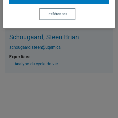
de_bortoli.anne@uqam.ca
Préférences
Analyse du cycle de vie
Schougaard, Steen Brian
schougaard.steen@uqam.ca
Analyse du cycle de vie