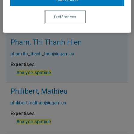
gonzales.rodolphe@uqam.ca
Préférences
Analyse spatiale
Pham, Thi Thanh Hien
pham.thi_thanh_hien@uqam.ca
Analyse spatiale
Philibert, Mathieu
philibert.mathieu@uqam.ca
Analyse spatiale