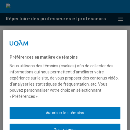
Répertoire des professeures et professeurs
Résultats de recherche pour
« Analyse spatiale »
Préférences en matière de témoins
Nous utilisons des témoins (cookies) afin de collecter des
informations qui nous permettent d’améliorer votre
Caron, Olivier
expérience sur le site, de vous proposer des contenus vidéo,
d’analyser les statistiques de fréquentation, etc. Vous
caron.olivier@uqam.ca
pouvez personnaliser votre choix en sélectionnant
« Préférences ».
Analyse spatiale
Autoriser les témoins
Gonzalès, Rodolphe
Tout refuser