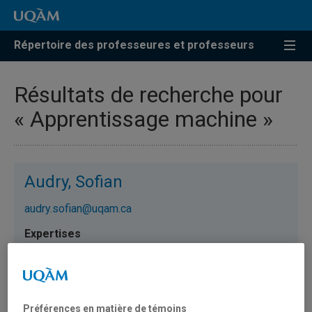
Répertoire des professeures et professeurs
Résultats de recherche pour
« Apprentissage machine »
Audry, Sofian
audry.sofian@uqam.ca
Apprentissage machine
Bacon, Étienne
Préférences en matière de témoins