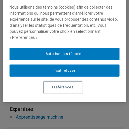
bacon.etienne@uqam.ca
Nous utilisons des témoins (cookies) afin de collecter des
informations qui nous permettent d’améliorer votre
expérience sur le site, de vous proposer des contenus vidéo,
Apprentissage machine
d’analyser les statistiques de fréquentation, etc. Vous
pouvez personnaliser votre choix en sélectionnant
« Préférences ».
Beaulac, Cédric
beaulac.cedric@uqam.ca
Autoriser les témoins
Apprentissage machine
Tout refuser
Charpentier, Arthur
Préférences
charpentier.arthur@uqam.ca
Apprentissage machine