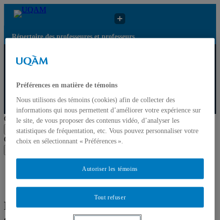
Répertoire des professeures et professeurs
Répertoire
Résultats de recherche
des
pour « Approches
UQAM
professeures
critiques de
et
Préférences en matière de témoins
l’entrepreneuriat »
professeurs
Nous utilisons des témoins (cookies) afin de collecter des
Répertoire des professeures et professeurs
informations qui nous permettent d’améliorer votre expérience sur
Chercher par nom ou par expertise
le site, de vous proposer des contenus vidéo, d’analyser les
Soumettre la recherche
statistiques de fréquentation, etc. Vous pouvez personnaliser votre
Chercher par nom ou par expertise
choix en sélectionnant « Préférences ».
Soumettre la recherche
Liste des professeures et professeurs par départements et
Autoriser les témoins
écoles
Mettre à jour votre fiche
Tout refuser
Résultats de recherche pour « Approches
critiques de l’entrepreneuriat »