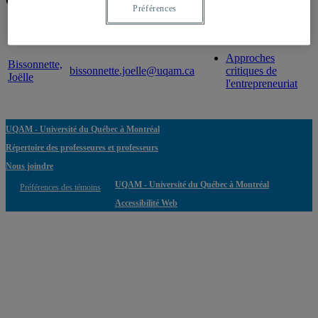
Préférences
Professeur
Courriel
Expertise(s)
Approches
Bissonnette,
bissonnette.joelle@uqam.ca
critiques de
Joëlle
l'entrepreneuriat
UQAM - Université du Québec à Montréal
Répertoire des professeures et professeurs
Nous joindre
UQAM - Université du Québec à Montréal
Préférences des témoins
Accessibilité Web