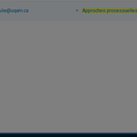
.julie@uqam.ca
Approches processuelles 