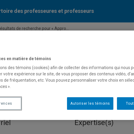
toire des professeures et professeurs
ésultats de recherche pour « Appro...
Liste des professeures et professeurs par dépa
ces en matière de témoins
sons des témoins (cookies) afin de collecter des informations qui nous 
r votre expérience sur le site, de vous proposer des contenus vidéo, d’a
es de fréquentation, etc. Vous pouvez personnaliser votre choix en séle
ces ».
 pour « Approches processue
érences
Autoriser les témoins
Tout
riel
Expertise(s)