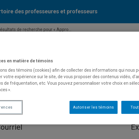
toire des professeures et professeurs
ésultats de recherche pour « Appro...
Liste des professeures et professeurs par dépa
ces en matière de témoins
sons des témoins (cookies) afin de collecter des informations qui nous 
r votre expérience sur le site, de vous proposer des contenus vidéo, d’a
es de fréquentation, etc. Vous pouvez personnaliser votre choix en séle
ces ».
 pour « Appropriation en art
érences
Autoriser les témoins
Tout
ourriel
Ex