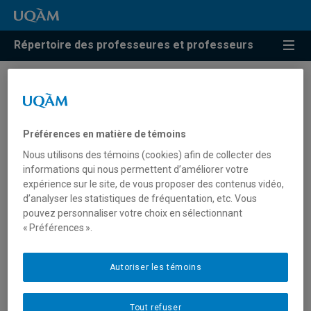
Répertoire des professeures et professeurs
Résultats de recherche pour
« Architecture
Préférences en matière de témoins
organisationnelle »
Nous utilisons des témoins (cookies) afin de collecter des
informations qui nous permettent d’améliorer votre
expérience sur le site, de vous proposer des contenus vidéo,
d’analyser les statistiques de fréquentation, etc. Vous
Lejeune, Albert
pouvez personnaliser votre choix en sélectionnant
« Préférences ».
lejeune.albert@uqam.ca
Autoriser les témoins
Architecture organisationnelle
Tout refuser