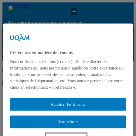
Répertoire des professeures et professeurs
Répertoire des
Résultats de
UQAM
professeures et
recherche pour
professeurs
« Art et vie »
Préférences en matière de témoins
Répertoire des professeures et professeurs
Nous utilisons des témoins (cookies) afin de collecter des
Chercher par nom ou par expertise
informations qui nous permettent d’améliorer votre expérience sur
Soumettre la recherche
le site, de vous proposer des contenus vidéo, d’analyser les
Chercher par nom ou par expertise
statistiques de fréquentation, etc. Vous pouvez personnaliser votre
Soumettre la recherche
choix en sélectionnant « Préférences ».
Liste des professeures et professeurs par départements et
écoles
Mettre à jour votre fiche
Autoriser les témoins
Résultats de recherche pour « Art et vie »
Tout refuser
Professeur
Courriel
Expertise(s)