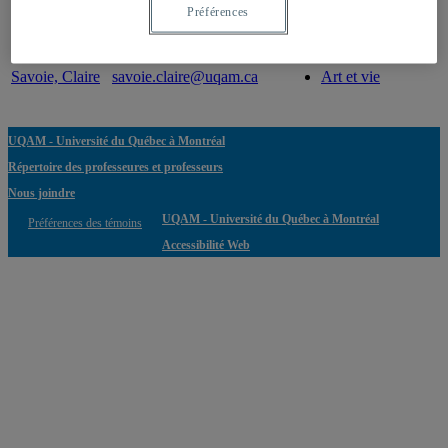
Préférences
Doyon, Hélène
doyon.helene.2@uqam.ca
Art et vie
Savoie, Claire
savoie.claire@uqam.ca
Art et vie
UQAM - Université du Québec à Montréal
Répertoire des professeures et professeurs
Nous joindre
UQAM - Université du Québec à Montréal
Préférences des témoins
Accessibilité Web