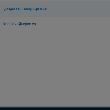
gongora.romeo@uqam.ca
knoll.eva@uqam.ca