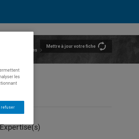
Mettre à jour votre fiche
rtements et écoles
permettent
nalyser les
ctionnant
 refuser
Expertise(s)