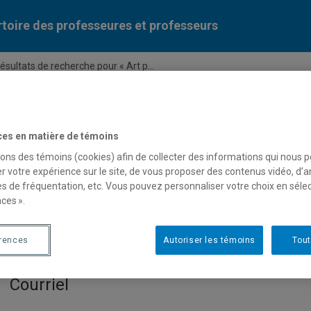
toire des professeures et professeurs
ésultats de recherche pour « Art p...
Liste des professeures et professeurs par dépa
ces en matière de témoins
sons des témoins (cookies) afin de collecter des informations qui nous 
r votre expérience sur le site, de vous proposer des contenus vidéo, d’a
es de fréquentation, etc. Vous pouvez personnaliser votre choix en séle
ces ».
pour « Art participatif »
érences
Autoriser les témoins
Tout
Courriel