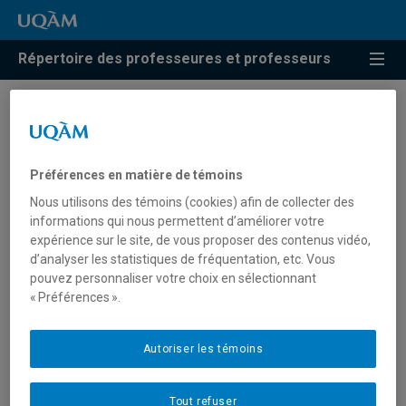
Répertoire des professeures et professeurs
Résultats de recherche pour
« Art public »
Préférences en matière de témoins
Nous utilisons des témoins (cookies) afin de collecter des
informations qui nous permettent d’améliorer votre
Bélanger, Gwenaël
expérience sur le site, de vous proposer des contenus vidéo,
d’analyser les statistiques de fréquentation, etc. Vous
belanger.gwenael@uqam.ca
pouvez personnaliser votre choix en sélectionnant
« Préférences ».
Art public
Autoriser les témoins
Art public
contemporain
Tout refuser