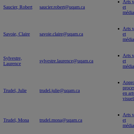
Arts v
Saucier, Robert
saucier.robert@uqam.ca
et
média
Arts v
Savoie, Claire
savoie.claire@uqam.ca
et
média
Arts v
Sylvestre,
sylvestre.laurence@uqam.ca
et
Laurence
média
Appr
proce
Trudel, Julie
trudel.julie@uqam.ca
en art
visuel
Arts v
Trudel, Mona
trudel.mona@uqam.ca
et
média