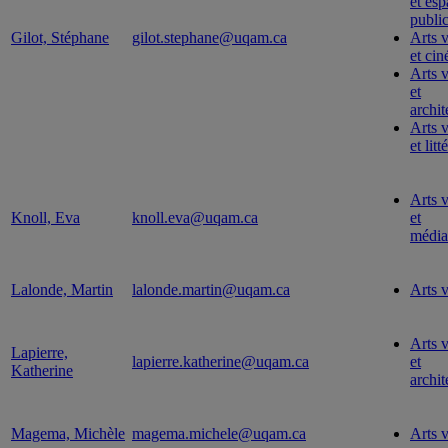
et esp
publi
Gilot, Stéphane
gilot.stephane@uqam.ca
Arts v
et ci
Arts v
et
archit
Arts v
et litt
Arts v
Knoll, Eva
knoll.eva@uqam.ca
et
média
Lalonde, Martin
lalonde.martin@uqam.ca
Arts v
Arts v
Lapierre,
lapierre.katherine@uqam.ca
et
Katherine
archit
Magema, Michèle
magema.michele@uqam.ca
Arts v