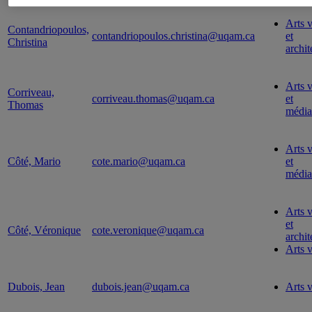
Arts v
Contandriopoulos,
contandriopoulos.christina@uqam.ca
et
Christina
archit
Arts v
Corriveau,
corriveau.thomas@uqam.ca
et
Thomas
média
Arts v
Côté, Mario
cote.mario@uqam.ca
et
média
Arts v
et
Côté, Véronique
cote.veronique@uqam.ca
archit
Arts v
Dubois, Jean
dubois.jean@uqam.ca
Arts v