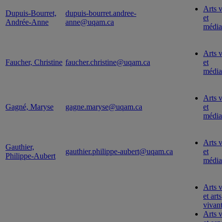
Arts v
Dupuis-Bourret,
dupuis-bourret.andree-
et
Andrée-Anne
anne@uqam.ca
média
Arts v
Faucher, Christine
faucher.christine@uqam.ca
et
média
Arts v
Gagné, Maryse
gagne.maryse@uqam.ca
et
média
Arts v
Gauthier,
gauthier.philippe-aubert@uqam.ca
et
Philippe-Aubert
média
Arts v
et arts
vivan
Arts v