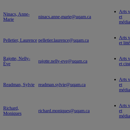
Arts v
Ninacs, Anne-
ninacs.anne-marie@uqam.ca
et
Marie
média
Arts v
Pelletier, Laurence
pelletier.laurence@uqam.ca
et litt
Rajotte, Nelly-
Arts v
rajotte.nelly-eve@uqam.ca
Ève
et ci
Arts v
Readman, Sylvie
readman.sylvie@uqam.ca
et
média
Arts v
Richard,
richard.moniques@uqam.ca
et
Moniques
média