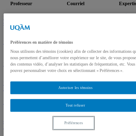
Professeur
Courriel
Expertis
Arts v
Bélanger,
belanger.gwenael@uqam.ca
et
Gwenaël
média
Benichou, Anne
benichou.anne@uqam.ca
Arts v
Préférences en matière de témoins
Nous utilisons des témoins (cookies) afin de collecter des informations q
nous permettent d’améliorer votre expérience sur le site, de vous propose
Arts v
Blum, Michael
blum.michael@uqam.ca
et
des contenus vidéo, d’analyser les statistiques de fréquentation, etc. Vous
média
pouvez personnaliser votre choix en sélectionnant « Préférences ».
Brouillette, Marc
brouillette.marc-andre@uqam.ca
Arts v
Autoriser les témoins
André
Bussières, Nancy
bussieres.nancy@uqam.ca
Arts v
Tout refuser
Arts v
Castonguay,
Préférences
castonguay.alexandre@uqam.ca
et
Alexandre
média