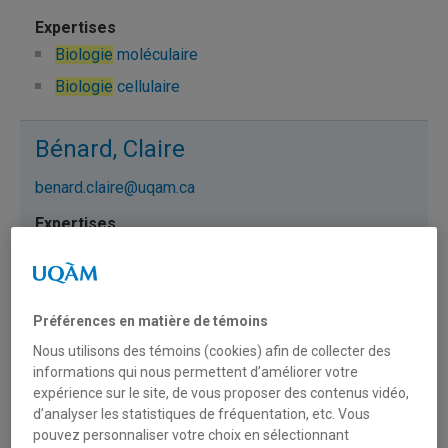
Biologie
moléculaire
Biologie
cellulaire
Bénard, Claire
benard.claire@uqam.ca
Neuro
biologie
Bergeron, Yves
Préférences en matière de témoins
bergeron.yves@uqam.ca
Nous utilisons des témoins (cookies) afin de collecter des
informations qui nous permettent d’améliorer votre
expérience sur le site, de vous proposer des contenus vidéo,
Biologie
d’analyser les statistiques de fréquentation, etc. Vous
pouvez personnaliser votre choix en sélectionnant