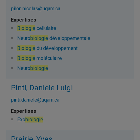
pilon.nicolas@uqam.ca
Biologie
cellulaire
Neuro
biologie
développementale
Biologie
du développement
Biologie
moléculaire
Neuro
biologie
Pinti, Daniele Luigi
pinti.daniele@uqam.ca
Exo
biologie
Prairie, Yves