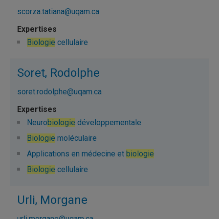
scorza.tatiana@uqam.ca
Biologie
cellulaire
Soret, Rodolphe
soret.rodolphe@uqam.ca
Neuro
biologie
développementale
Biologie
moléculaire
Applications en médecine et
biologie
Biologie
cellulaire
Urli, Morgane
urli.morgane@uqam.ca