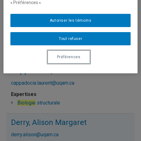
« Préférences ».
Brissette, Louise
brissette.louise@uqam.ca
Autoriser les témoins
Tout refuser
Biologie
cellulaire
Biologie
moléculaire
Préférences
Cappadocia, Laurent
cappadocia.laurent@uqam.ca
Biologie
structurale
Derry, Alison Margaret
derry.alison@uqam.ca