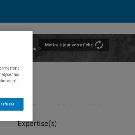
Mettre à jour votre fiche
rtements et écoles
permettent
nalyser les
ctionnant
 refuser
Expertise(s)