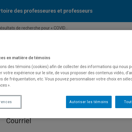
toire des professeures et professeurs
ésultats de recherche pour « COVID...
Liste des professeures et professeurs par dépa
ces en matière de témoins
sons des témoins (cookies) afin de collecter des informations qui nous 
r votre expérience sur le site, de vous proposer des contenus vidéo, d’a
es de fréquentation, etc. Vous pouvez personnaliser votre choix en séle
ces ».
e pour « COVID-19 »
érences
Autoriser les témoins
Tout
Courriel