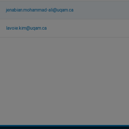
jenabian.mohammad-ali@uqam.ca
lavoie.kim@uqam.ca