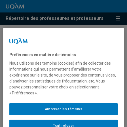
Répertoire des professeures et professeurs
Résultats de recherche pour
« Comportement antisocial »
Préférences en matière de témoins
Nous utilisons des témoins (cookies) afin de collecter des
informations qui nous permettent d’améliorer votre
Boutin, Stephanie
expérience sur le site, de vous proposer des contenus vidéo,
d’analyser les statistiques de fréquentation, etc. Vous
boutin.stephanie@uqam.ca
pouvez personnaliser votre choix en sélectionnant
« Préférences ».
Comportement antisocial
Autoriser les témoins
Da Silva Guerreiro, Joao
Tout refuser