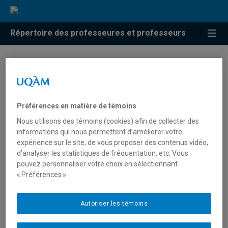
Répertoire des professeures et professeurs
Résultats de recherche pour
« Comportement
organisationnel »
Préférences en matière de témoins
Nous utilisons des témoins (cookies) afin de collecter des
informations qui nous permettent d’améliorer votre
expérience sur le site, de vous proposer des contenus vidéo,
d’analyser les statistiques de fréquentation, etc. Vous
pouvez personnaliser votre choix en sélectionnant
Professeur
Courriel
E
« Préférences ».
Autoriser les témoins
Bourdeau,
bourdeau.sarah@uqam.ca