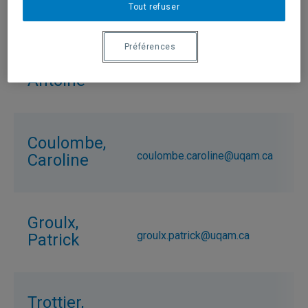
Sarah
Tout refuser
Préférences
Bujold,
bujold.antoine@uqam.ca
Antoine
Coulombe,
coulombe.caroline@uqam.ca
Caroline
Groulx,
groulx.patrick@uqam.ca
Patrick
Trottier,