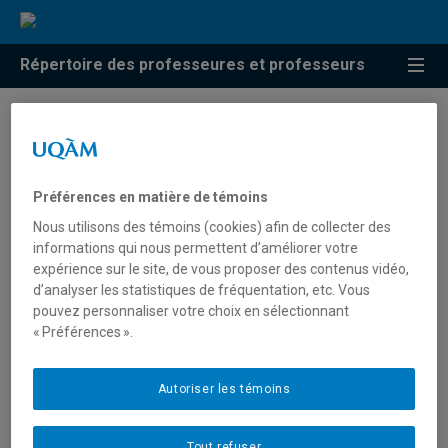
Répertoire des professeures et professeurs
Résultats de recherche pour
« Conception de formation »
Préférences en matière de témoins
Nous utilisons des témoins (cookies) afin de collecter des
informations qui nous permettent d’améliorer votre
Chatigny, Céline
expérience sur le site, de vous proposer des contenus vidéo,
d’analyser les statistiques de fréquentation, etc. Vous
chatigny.celine@uqam.ca
pouvez personnaliser votre choix en sélectionnant
« Préférences ».
Conception de formation
s professionnelles
Autoriser les témoins
Ouellet, Sylvie
Tout refuser