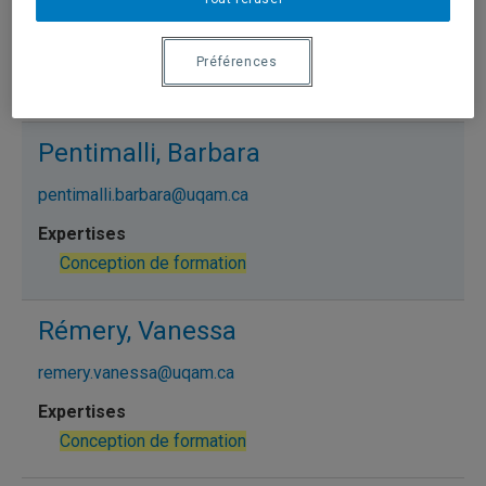
ouellet.sylvie@uqam.ca
Préférences
Conception de formation
Pentimalli, Barbara
pentimalli.barbara@uqam.ca
Conception de formation
Rémery, Vanessa
remery.vanessa@uqam.ca
Conception de formation