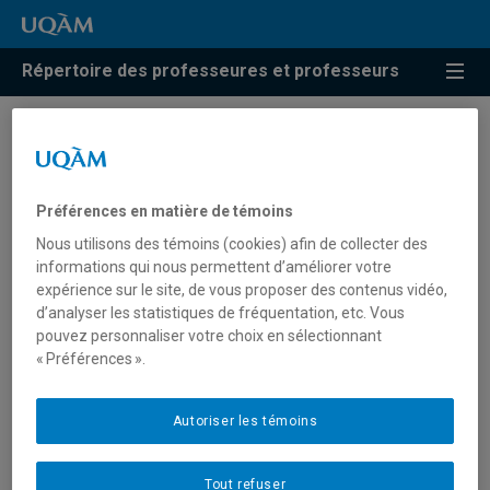
Répertoire des professeures et professeurs
Résultats de recherche pour
« Conceptualisation du
Préférences en matière de témoins
tourisme »
Nous utilisons des témoins (cookies) afin de collecter des
informations qui nous permettent d’améliorer votre
expérience sur le site, de vous proposer des contenus vidéo,
d’analyser les statistiques de fréquentation, etc. Vous
Grenier, Alain Adrien
pouvez personnaliser votre choix en sélectionnant
« Préférences ».
grenier.alain-adrien@uqam.ca
Autoriser les témoins
Conceptualisation du tourisme
Tout refuser