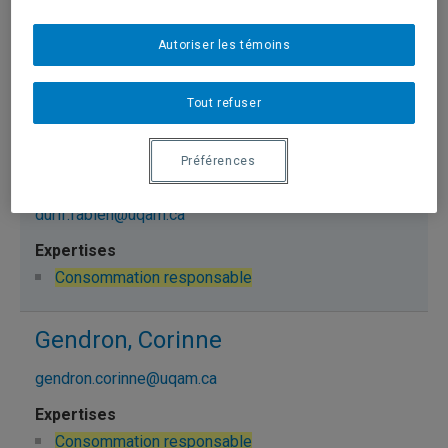
Duguay, Benoît
Autoriser les témoins
duguay.benoit@uqam.ca
Tout refuser
Consommation responsable
Préférences
Durif, Fabien
durif.fabien@uqam.ca
Consommation responsable
Gendron, Corinne
gendron.corinne@uqam.ca
Consommation responsable