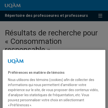
Répertoire des professeures et professeurs
Résultats de recherche pour
« Consommation
responsable »
Bulle, Cécile
Préférences en matière de témoins
Nous utilisons des témoins (cookies) afin de collecter des
bulle.cecile@uqam.ca
informations qui nous permettent d’améliorer votre
expérience sur le site, de vous proposer des contenus vidéo,
d’analyser les statistiques de fréquentation, etc. Vous
Consommation responsable
pouvez personnaliser votre choix en sélectionnant
« Préférences ».