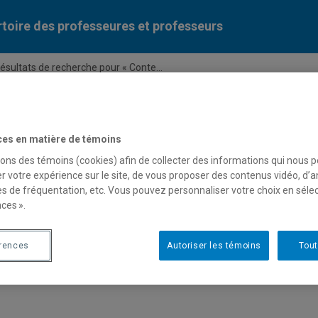
toire des professeures et professeurs
ésultats de recherche pour « Conte...
Liste des professeures et professeurs par dépa
ces en matière de témoins
sons des témoins (cookies) afin de collecter des informations qui nous 
r votre expérience sur le site, de vous proposer des contenus vidéo, d’a
es de fréquentation, etc. Vous pouvez personnaliser votre choix en séle
ces ».
 pour « Contexte socio-polit
érences
Autoriser les témoins
Tout