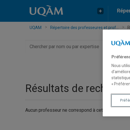
Réper
UQAM
Répertoire des professeures et prof...
R
Chercher
par
nom
Préféren
ou
Nous utili
par
d’améliore
expertise
statistiqu
« Préféren
Résultats de recherch
Préf
Aucun professeur ne correspond à cette recherche.