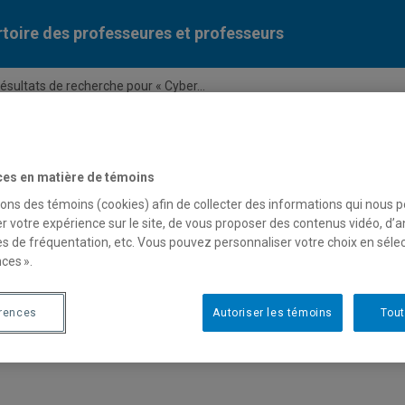
toire des professeures et professeurs
ésultats de recherche pour « Cyber...
Liste des professeures et professeurs par dépa
ces en matière de témoins
sons des témoins (cookies) afin de collecter des informations qui nous 
r votre expérience sur le site, de vous proposer des contenus vidéo, d’a
es de fréquentation, etc. Vous pouvez personnaliser votre choix en séle
ces ».
e pour « Cybersexisme »
érences
Autoriser les témoins
Tout