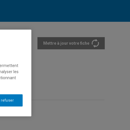
Mettre à jour votre fiche
rtements et écoles
permettent
nalyser les
ctionnant
 refuser