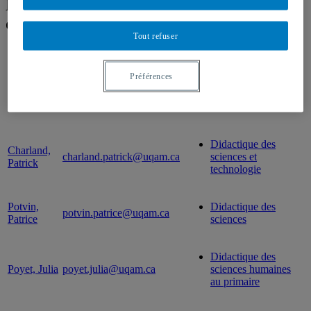
Résultats de recherche pour « Didactique
des sciences »
Tout refuser
Professeur
Courriel
Expertise(s)
Préférences
Didactique des
Arvisais,
arvisais.olivier@uqam.ca
sciences humaines et
Olivier
sociales
Didactique des
Charland,
charland.patrick@uqam.ca
sciences et
Patrick
technologie
Potvin,
Didactique des
potvin.patrice@uqam.ca
Patrice
sciences
Didactique des
Poyet, Julia
poyet.julia@uqam.ca
sciences humaines
au primaire