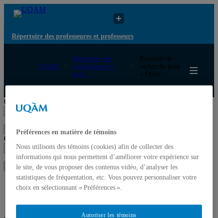
Répertoire des professeures et professeurs
Répertoire des
Résultats de
UQAM
professeures et
recherche pour
prof...
« Didac...
Répertoire des professeures et professeurs
Chercher par nom ou par expertise
Soumettre la recherche
Préférences en matière de témoins
Chercher par nom ou par expertise
Nous utilisons des témoins (cookies) afin de collecter des
informations qui nous permettent d’améliorer votre expérience sur
Soumettre la recherche
le site, de vous proposer des contenus vidéo, d’analyser les
statistiques de fréquentation, etc. Vous pouvez personnaliser votre
Liste des professeures et professeurs par départements et
choix en sélectionnant « Préférences ».
écoles
Mettre à jour votre fiche
Autoriser les témoins