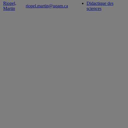
Riopel,
Didactique des
riopel.martin@uqam.ca
Martin
sciences