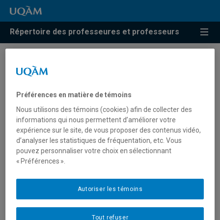
Répertoire des professeures et professeurs
Résultats de recherche pour
« Didactique des sciences
Préférences en matière de témoins
humaines au primaire »
Nous utilisons des témoins (cookies) afin de collecter des
informations qui nous permettent d’améliorer votre
expérience sur le site, de vous proposer des contenus vidéo,
d’analyser les statistiques de fréquentation, etc. Vous
Poyet, Julia
pouvez personnaliser votre choix en sélectionnant
« Préférences ».
poyet.julia@uqam.ca
Autoriser les témoins
Didactique des sciences humaines au primaire
Tout refuser