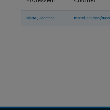
Professeur
Courriel
Martel, Jonathan
martel.jonathan@uqa