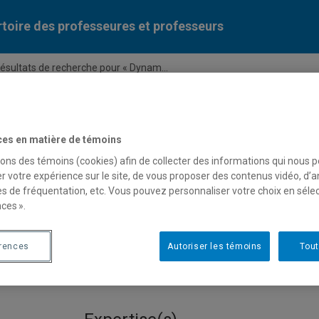
toire des professeures et professeurs
ésultats de recherche pour « Dynam...
Liste des professeures et professeurs par dépa
ces en matière de témoins
sons des témoins (cookies) afin de collecter des informations qui nous 
r votre expérience sur le site, de vous proposer des contenus vidéo, d’a
es de fréquentation, etc. Vous pouvez personnaliser votre choix en séle
ces ».
e pour « Dynamiques organis
lle et technique »
érences
Autoriser les témoins
Tout