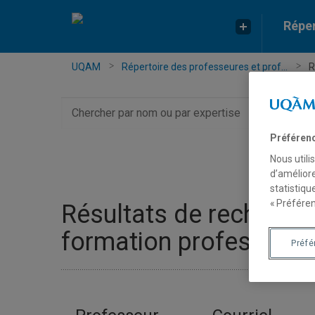
Réper
UQAM
Répertoire des professeures et prof...
R
Chercher
par
nom
Préféren
ou
Nous utili
par
d’améliore
expertise
statistiqu
« Préféren
Résultats de recherch
formation professionne
Préf