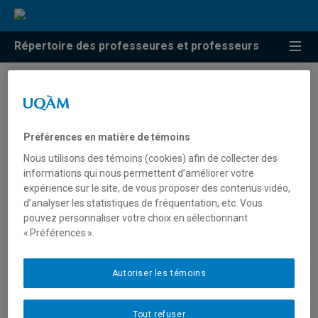
Répertoire des professeures et professeurs
Résultats de recherche pour
« EEG »
Préférences en matière de témoins
Nous utilisons des témoins (cookies) afin de collecter des
informations qui nous permettent d’améliorer votre
Achim, André
expérience sur le site, de vous proposer des contenus vidéo,
d’analyser les statistiques de fréquentation, etc. Vous
achim.andre@uqam.ca
pouvez personnaliser votre choix en sélectionnant
« Préférences ».
EEG
Autoriser les témoins
Gagnon, Jean-François
Tout refuser