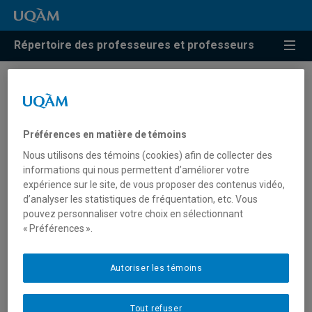
Répertoire des professeures et professeurs
Résultats de recherche pour
« Engagement
Préférences en matière de témoins
communautaire »
Nous utilisons des témoins (cookies) afin de collecter des
informations qui nous permettent d’améliorer votre
expérience sur le site, de vous proposer des contenus vidéo,
d’analyser les statistiques de fréquentation, etc. Vous
Gongora, Romeo
pouvez personnaliser votre choix en sélectionnant
« Préférences ».
gongora.romeo@uqam.ca
Autoriser les témoins
Engagement communautaire
Tout refuser