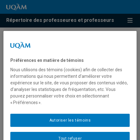
Répertoire des professeures et professeurs
Résultats de recherche pour
« Enseignement en art
Préférences en matière de témoins
dramatique »
Nous utilisons des témoins (cookies) afin de collecter des
informations qui nous permettent d’améliorer votre
expérience sur le site, de vous proposer des contenus vidéo,
d’analyser les statistiques de fréquentation, etc. Vous
Marceau, Carole
pouvez personnaliser votre choix en sélectionnant
« Préférences ».
marceau.carole@uqam.ca
Autoriser les témoins
Enseignement en art dramatique
Tout refuser