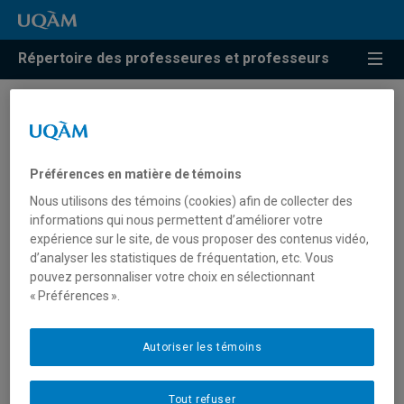
Répertoire des professeures et professeurs
Résultats de recherche pour
« Environnements
Préférences en matière de témoins
numériques
Nous utilisons des témoins (cookies) afin de collecter des
d’apprentissage »
informations qui nous permettent d’améliorer votre
expérience sur le site, de vous proposer des contenus vidéo,
d’analyser les statistiques de fréquentation, etc. Vous
pouvez personnaliser votre choix en sélectionnant
Tomiuk, Daniel
« Préférences ».
tomiuk.daniel@uqam.ca
Autoriser les témoins
Environnements numériques d'apprentissage
Tout refuser