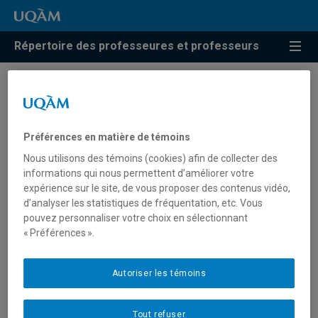
Répertoire des professeures et professeurs
Résultats de recherche pour
« Fondements de
Préférences en matière de témoins
l’enseignement des arts »
Nous utilisons des témoins (cookies) afin de collecter des
informations qui nous permettent d’améliorer votre
expérience sur le site, de vous proposer des contenus vidéo,
d’analyser les statistiques de fréquentation, etc. Vous
Faucher, Christine
pouvez personnaliser votre choix en sélectionnant
« Préférences ».
faucher.christine@uqam.ca
Autoriser les témoins
Fondements de l'enseignement des arts
Tout refuser