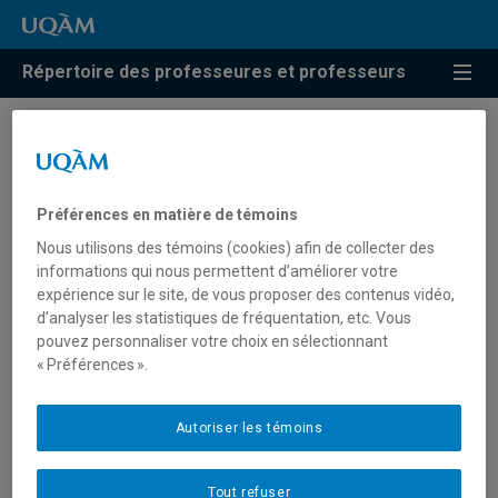
Répertoire des professeures et professeurs
Résultats de recherche pour
« Fonds d’investissements »
Préférences en matière de témoins
Nous utilisons des témoins (cookies) afin de collecter des
informations qui nous permettent d’améliorer votre
Behmaram, Pouya
expérience sur le site, de vous proposer des contenus vidéo,
d’analyser les statistiques de fréquentation, etc. Vous
behmaram.pouya@uqam.ca
pouvez personnaliser votre choix en sélectionnant
« Préférences ».
Fonds d'investissements
Autoriser les témoins
De Serres, Andrée
Tout refuser