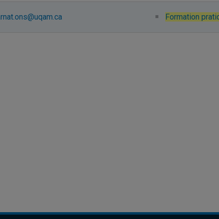
rnat.ons@uqam.ca
Formation prat