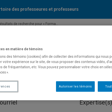
toire des professeures et professeurs
ésultats de recherche pour « Forma...
Liste des professeures et professeurs par dépa
ces en matière de témoins
sons des témoins (cookies) afin de collecter des informations qui nous 
r votre expérience sur le site, de vous proposer des contenus vidéo, d’a
es de fréquentation, etc. Vous pouvez personnaliser votre choix en séle
ces ».
e pour « Formation pratique 
érences
Autoriser les témoins
Tout
ourriel
Expertise(s