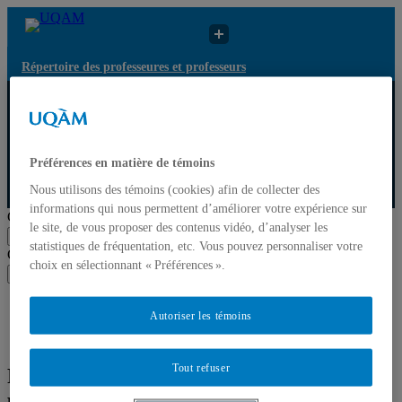
Répertoire des professeures et professeurs
Répertoire
Résultats de recherche
des
pour « Formation
UQAM
professeures
professionnelle et
et
technique »
Préférences en matière de témoins
professeurs
Nous utilisons des témoins (cookies) afin de collecter des
Répertoire des professeures et professeurs
informations qui nous permettent d’améliorer votre expérience sur
Chercher par nom ou par expertise
le site, de vous proposer des contenus vidéo, d’analyser les
Soumettre la recherche
statistiques de fréquentation, etc. Vous pouvez personnaliser votre
Chercher par nom ou par expertise
choix en sélectionnant « Préférences ».
Soumettre la recherche
Liste des professeures et professeurs par départements et
Autoriser les témoins
écoles
Mettre à jour votre fiche
Tout refuser
Résultats de recherche pour « Formation
professionnelle et technique »