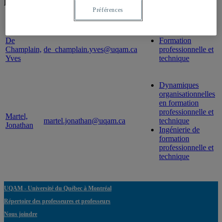
Préférences
Professeur
Courriel
Expertise(s)
De
Formation
Champlain,
de_champlain.yves@uqam.ca
professionnelle et
Yves
technique
Dynamiques
organisationnelles
en formation
professionnelle et
Martel,
martel.jonathan@uqam.ca
technique
Jonathan
Ingénierie de
formation
professionnelle et
technique
UQAM - Université du Québec à Montréal
Répertoire des professeures et professeurs
Nous joindre