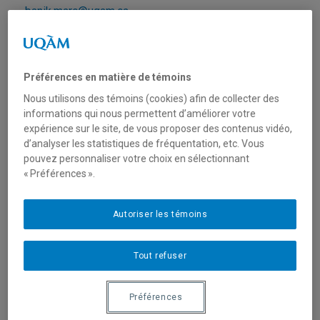
banik.marc@uqam.ca
Gestion de projets
Préférences en matière de témoins
Beaulieu, Paul
Nous utilisons des témoins (cookies) afin de collecter des
informations qui nous permettent d’améliorer votre
beaulieu.paul@uqam.ca
expérience sur le site, de vous proposer des contenus vidéo,
d’analyser les statistiques de fréquentation, etc. Vous
pouvez personnaliser votre choix en sélectionnant
Gestion de projets
« Préférences ».
Cassivi, Luc
Autoriser les témoins
cassivi.luc@uqam.ca
Tout refuser
Gestion de projets technologiques
Préférences