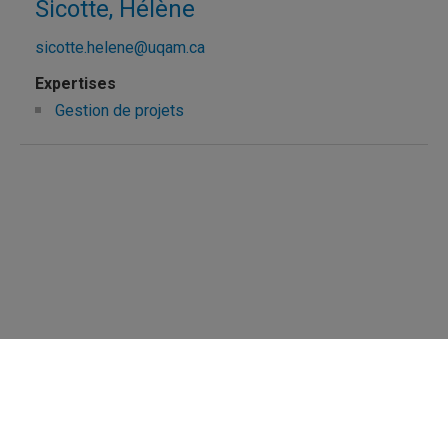
Sicotte, Hélène
sicotte.helene@uqam.ca
Gestion de projets
Répertoire des professeures et professeurs
Nous joindre
UQAM - Université du Québec à Montréal
Préférences des témoins