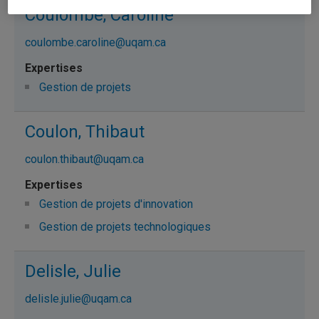
Coulombe, Caroline
coulombe.caroline@uqam.ca
Gestion de projets
Coulon, Thibaut
coulon.thibaut@uqam.ca
Gestion de projets d'innovation
Gestion de projets technologiques
Delisle, Julie
delisle.julie@uqam.ca