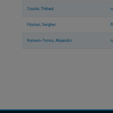
Coulon, Thibaut
c
Floricel, Serghei
f
Romero-Torres, Alejandro
r