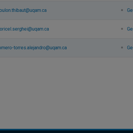
oulon.thibaut@uqam.ca
Ge
loricel.serghei@uqam.ca
Ge
omero-torres.alejandro@uqam.ca
Ge