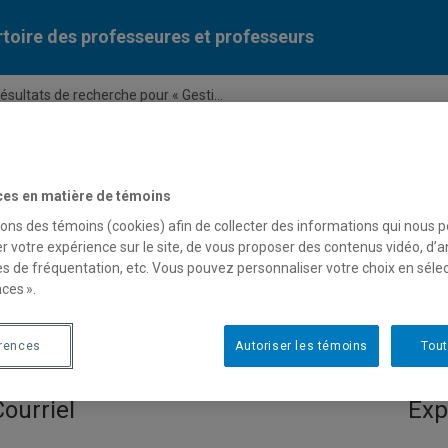
toire des professeures et professeurs
ésultats de recherche pour « Gesti...
Liste des professeures et professeurs par dépa
ces en matière de témoins
sons des témoins (cookies) afin de collecter des informations qui nous 
r votre expérience sur le site, de vous proposer des contenus vidéo, d’a
es de fréquentation, etc. Vous pouvez personnaliser votre choix en séle
ces ».
 pour « Gestion de projets d
érences
Autoriser les témoins
Tout
Courriel
Exp