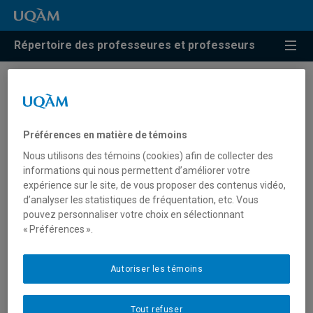
Répertoire des professeures et professeurs
Résultats de recherche pour
« Gouvernance des OSBL »
Préférences en matière de témoins
Nous utilisons des témoins (cookies) afin de collecter des
informations qui nous permettent d’améliorer votre
Fortin, Mélissa
expérience sur le site, de vous proposer des contenus vidéo,
d’analyser les statistiques de fréquentation, etc. Vous
fortin.melissa@uqam.ca
pouvez personnaliser votre choix en sélectionnant
« Préférences ».
Gouvernance des OSBL
Autoriser les témoins
Tout refuser