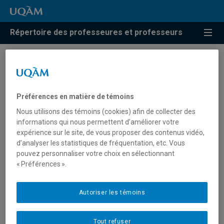
Répertoire des professeures et professeurs
Résultats de recherche pour
« Gouvernance des
Préférences en matière de témoins
technologies de
Nous utilisons des témoins (cookies) afin de collecter des
l’information »
informations qui nous permettent d’améliorer votre
expérience sur le site, de vous proposer des contenus vidéo,
d’analyser les statistiques de fréquentation, etc. Vous
pouvez personnaliser votre choix en sélectionnant
Héroux, Sylvie
« Préférences ».
heroux.sylvie@uqam.ca
Autoriser les témoins
Gouvernance des technologies de l'information
Tout refuser