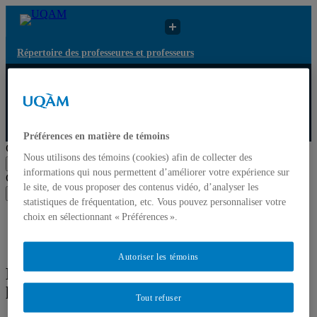
Répertoire des professeures et professeurs
Répertoire des
Résultats de recherche
UQAM
professeures et
pour « Histoire de la
professeurs
philosophie »
Répertoire des professeures et professeurs
Préférences en matière de témoins
Chercher par nom ou par expertise
Nous utilisons des témoins (cookies) afin de collecter des
Soumettre la recherche
informations qui nous permettent d’améliorer votre expérience sur
Chercher par nom ou par expertise
le site, de vous proposer des contenus vidéo, d’analyser les
Soumettre la recherche
statistiques de fréquentation, etc. Vous pouvez personnaliser votre
choix en sélectionnant « Préférences ».
Liste des professeures et professeurs par départements et
écoles
Mettre à jour votre fiche
Autoriser les témoins
Résultats de recherche pour « Histoire de
la philosophie »
Tout refuser