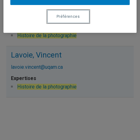
Jean, Marie-Josée
jean.marie-josee@uqam.ca
Préférences
Histoire de la photographie
Lavoie, Vincent
lavoie.vincent@uqam.ca
Histoire de la photographie