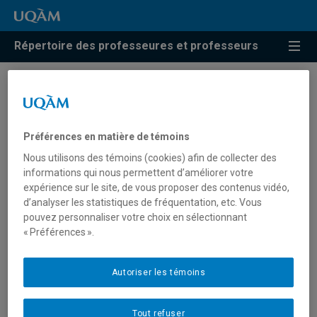
Répertoire des professeures et professeurs
Résultats de recherche pour
« Histoire de la
Préférences en matière de témoins
photographie »
Nous utilisons des témoins (cookies) afin de collecter des
informations qui nous permettent d’améliorer votre
expérience sur le site, de vous proposer des contenus vidéo,
d’analyser les statistiques de fréquentation, etc. Vous
Blum, Michael
pouvez personnaliser votre choix en sélectionnant
« Préférences ».
blum.michael@uqam.ca
Autoriser les témoins
Histoire de la photographie
Tout refuser