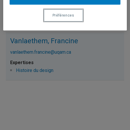
paradis.louise@uqam.ca
Préférences
Histoire du design graphique
Vanlaethem, Francine
vanlaethem.francine@uqam.ca
Histoire du design