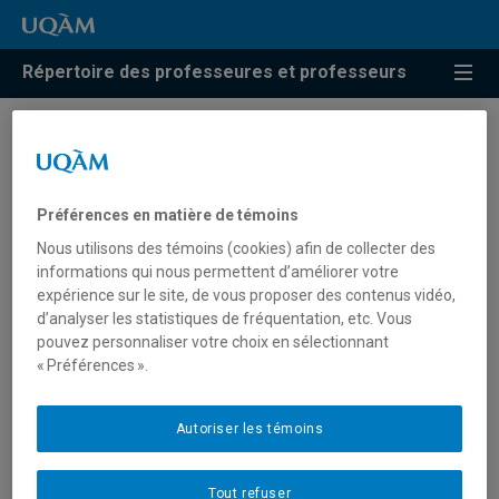
Répertoire des professeures et professeurs
Résultats de recherche pour
« Histoire du design »
Préférences en matière de témoins
Nous utilisons des témoins (cookies) afin de collecter des
informations qui nous permettent d’améliorer votre
Contandriopoulos, Christina
expérience sur le site, de vous proposer des contenus vidéo,
d’analyser les statistiques de fréquentation, etc. Vous
contandriopoulos.christina@uqam.ca
pouvez personnaliser votre choix en sélectionnant
« Préférences ».
Histoire du design
Autoriser les témoins
Paradis, Louise
Tout refuser