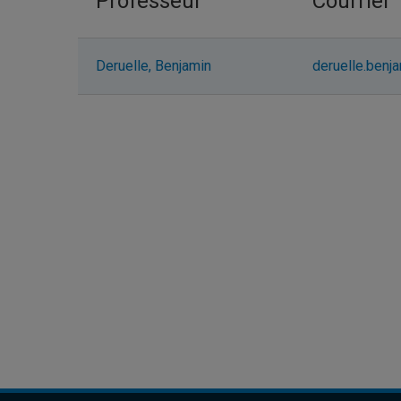
Professeur
Courriel
Deruelle, Benjamin
deruelle.ben