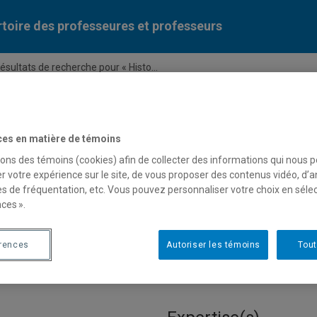
toire des professeures et professeurs
ésultats de recherche pour « Histo...
Liste des professeures et professeurs par dépa
ces en matière de témoins
sons des témoins (cookies) afin de collecter des informations qui nous 
r votre expérience sur le site, de vous proposer des contenus vidéo, d’a
es de fréquentation, etc. Vous pouvez personnaliser votre choix en séle
ces ».
pour « Histoire sociale, polit
érences
Autoriser les témoins
Tout