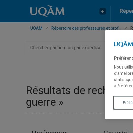
Réper
UQAM
Répertoire des professeures et prof...
R
Chercher
par
nom
Préféren
ou
Nous utili
par
d’améliore
expertise
statistiqu
« Préféren
Résultats de recherche 
guerre »
Préf