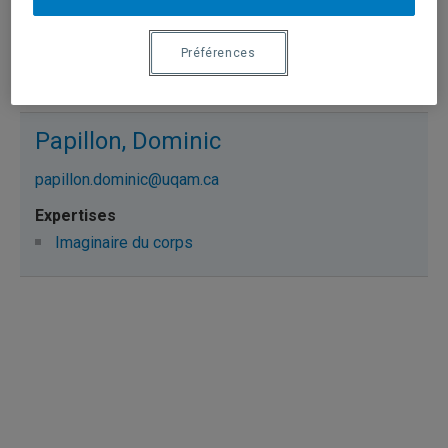
major.christine@uqam.ca
Préférences
Imaginaire du corps
Papillon, Dominic
papillon.dominic@uqam.ca
Imaginaire du corps