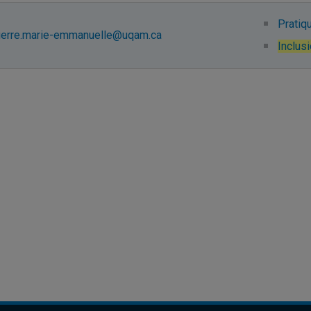
Pratiq
uerre.marie-emmanuelle@uqam.ca
Inclus