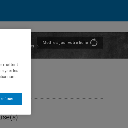
Mettre à jour votre fiche
rtements et écoles
permettent
nalyser les
ctionnant
 refuser
ise(s)