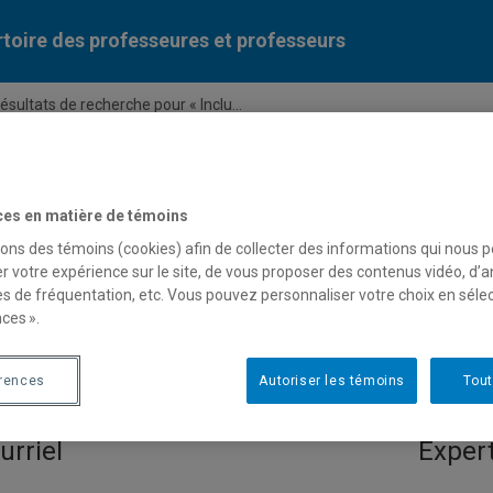
toire des professeures et professeurs
ésultats de recherche pour « Inclu...
Liste des professeures et professeurs par dépa
ces en matière de témoins
sons des témoins (cookies) afin de collecter des informations qui nous 
r votre expérience sur le site, de vous proposer des contenus vidéo, d’a
es de fréquentation, etc. Vous pouvez personnaliser votre choix en séle
ces ».
 pour « Inclusion sociale »
érences
Autoriser les témoins
Tout
urriel
Expert