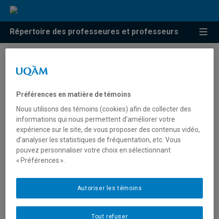
Répertoire des professeures et professeurs
Résultats de recherche pour
« Intelligence artificielle en
Préférences en matière de témoins
tourisme »
Nous utilisons des témoins (cookies) afin de collecter des
informations qui nous permettent d’améliorer votre
expérience sur le site, de vous proposer des contenus vidéo,
d’analyser les statistiques de fréquentation, etc. Vous
Khomsi, Mohamed Reda
pouvez personnaliser votre choix en sélectionnant
« Préférences ».
khomsi.mohamed_reda@uqam.ca
Autoriser les témoins
Intelligence artificielle en tourisme
Tout refuser